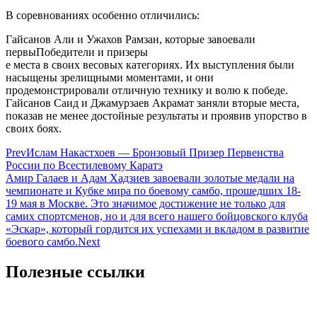
В соревнованиях особенно отличились:
Гайсанов Али и Ужахов Рамзан, которые завоевали
первыПобедители и призеры
е места в своих весовых категориях. Их выступления были
насыщены зрелищными моментами, и они
продемонстрировали отличную технику и волю к победе.
Гайсанов Саид и Джамурзаев Акрамат заняли вторые места,
показав не менее достойные результаты и проявив упорство в
своих боях.
Prev
Ислам Накастхоев — Бронзовый Призер Первенства
России по Всестилевому Каратэ
Амир Галаев и Адам Хадзиев завоевали золотые медали на
чемпионате и Кубке мира по боевому самбо, прошедших 18-
19 мая в Москве. Это значимое достижение не только для
самих спортсменов, но и для всего нашего бойцовского клуба
«Эскар», который гордится их успехами и вкладом в развитие
боевого самбо.
Next
Полезные ссылки