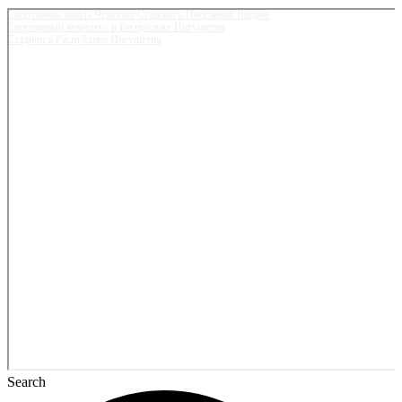
Спортивная школа Чемпион Сельского Поселения Яндаре
Спортивный комплекс в Республике Ингушетия
Стадион в Республике Ингушетия
Search